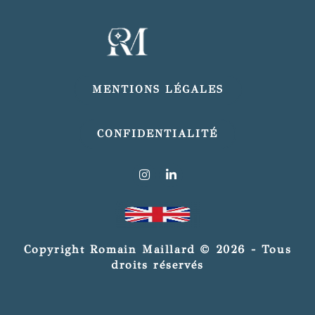
MENTIONS LÉGALES
CONFIDENTIALITÉ
I
L
n
i
s
n
t
k
a
e
g
d
r
i
Copyright Romain Maillard © 2026 - Tous
a
n
droits réservés
m
-
i
n