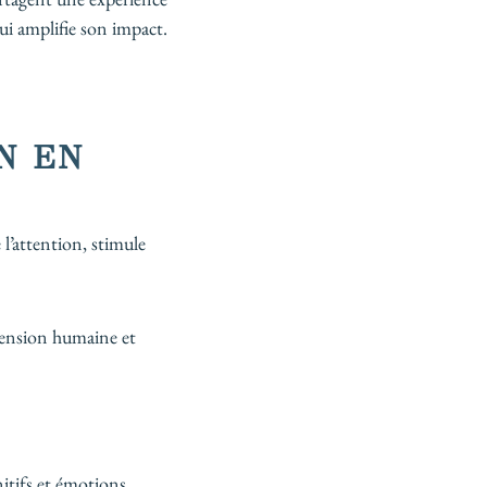
i amplifie son impact.
N EN
l’attention, stimule
imension humaine et
itifs et émotions