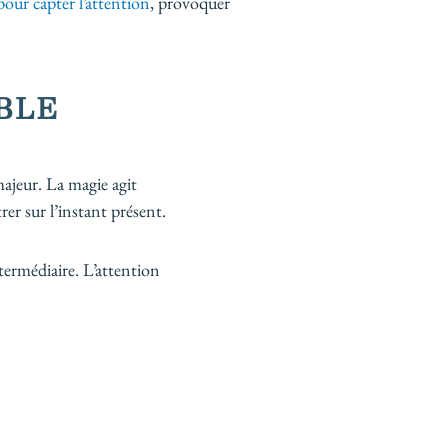
pour capter l’attention
, provoquer
BLE
ajeur. La magie agit
r sur l’instant présent.
ntermédiaire. L’attention