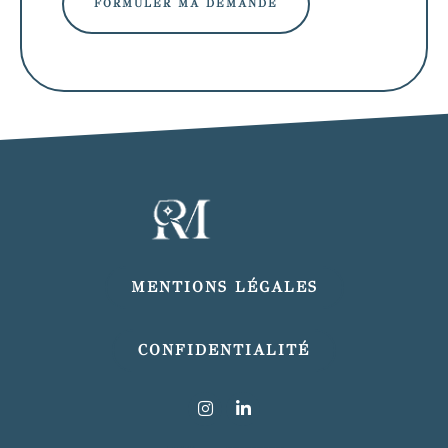
MENTIONS LÉGALES
CONFIDENTIALITÉ
I
L
n
i
s
n